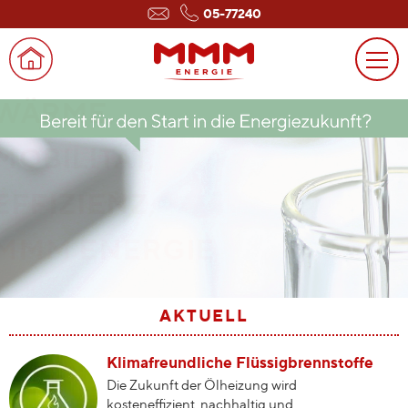
05-77240
100% erneuerbarer Diesel
Deutlich geringerer CO₂-Fußabdruck als
herkömmlicher Diesel
AKTUELL
Klimafreundliche Flüssigbrennstoffe
Die Zukunft der Ölheizung wird
kosteneffizient, nachhaltig und